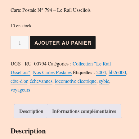
Carte Postale N° 794 – Le Rail Ussellois
10 en stock
quantité
AJOUTER AU PANIER
de
Carte
UGS :
RU_00794
Catégories :
Collection "Le Rail
Postale
Ussellois"
,
Nos Cartes Postales
Étiquettes :
2004
,
bb26000
,
N°
côte-d'or
,
échevannes
,
locomotive électrique
,
sybic
,
794
voyageurs
-
Le
Rail
Description
Informations complémentaires
Ussellois
Description