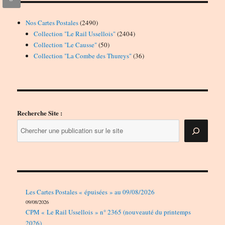
2490
Nos Cartes Postales
2490
produits
2404
Collection "Le Rail Ussellois"
2404
50
produits
Collection "Le Causse"
50
produits
36
Collection "La Combe des Thureys"
36
produits
Recherche Site :
Les Cartes Postales « épuisées » au 09/08/2026
09/08/2026
CPM « Le Rail Ussellois » n° 2365 (nouveauté du printemps
2026)