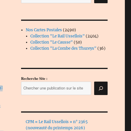
2490
Nos Cartes Postales
2490
produits
2404
Collection "Le Rail Ussellois"
2404
50
produits
Collection "Le Causse"
50
produits
36
Collection "La Combe des Thureys"
36
produits
Recherche Site :
il
n
CPM « Le Rail Ussellois » n° 2365
(nouveauté du printemps 2026)