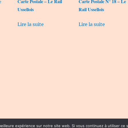
e
Carte Postale – Le Rail
Carte Postale N° 18 – Le
Ussellois
Rail Ussellois
Lire la suite
Lire la suite
eilleure expérience sur notre site web. Si vous continuez à utiliser ce