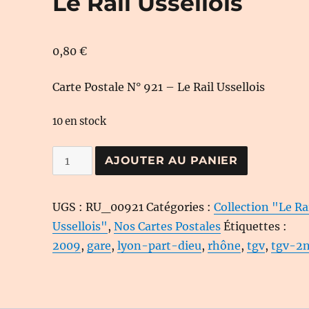
Le Rail Ussellois
0,80
€
Carte Postale N° 921 – Le Rail Ussellois
10 en stock
quantité
AJOUTER AU PANIER
de
Carte
UGS :
RU_00921
Catégories :
Collection "Le Ra
Postale
Ussellois"
,
Nos Cartes Postales
Étiquettes :
N°
2009
,
gare
,
lyon-part-dieu
,
rhône
,
tgv
,
tgv-2
921
-
Le