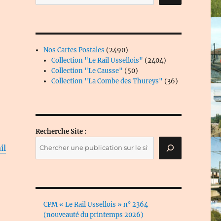
2490
Nos Cartes Postales
2490
produits
2404
Collection "Le Rail Ussellois"
2404
50
produits
Collection "Le Causse"
50
produits
36
Collection "La Combe des Thureys"
36
produits
Recherche Site :
il
CPM « Le Rail Ussellois » n° 2364
(nouveauté du printemps 2026)