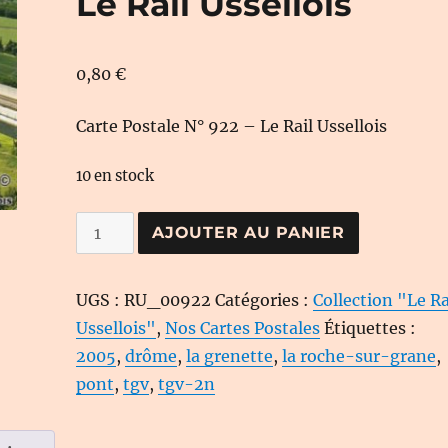
Le Rail Ussellois
0,80
€
Carte Postale N° 922 – Le Rail Ussellois
10 en stock
quantité
AJOUTER AU PANIER
de
Carte
UGS :
RU_00922
Catégories :
Collection "Le Ra
Postale
Ussellois"
,
Nos Cartes Postales
Étiquettes :
N°
2005
,
drôme
,
la grenette
,
la roche-sur-grane
,
922
pont
,
tgv
,
tgv-2n
-
Le