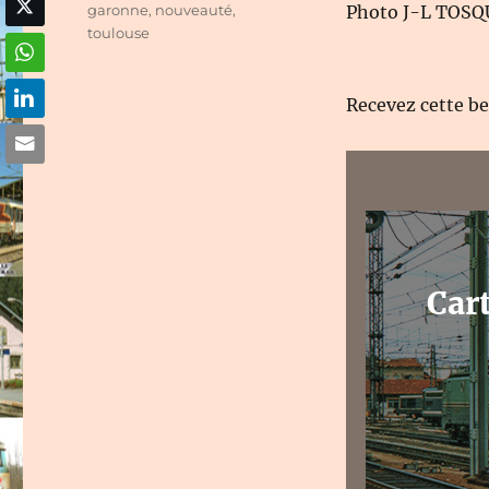
garonne
,
nouveauté
,
Photo J-L TOS
toulouse
Recevez cette b
Car