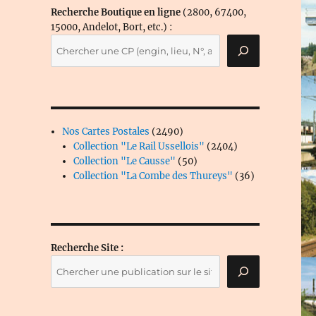
Recherche Boutique en ligne
(2800, 67400,
15000, Andelot, Bort, etc.) :
2490
Nos Cartes Postales
2490
produits
2404
Collection "Le Rail Ussellois"
2404
50
produits
Collection "Le Causse"
50
produits
36
Collection "La Combe des Thureys"
36
produits
Recherche Site :