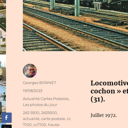
Locomotive
Auteur
Georges BONNET
cochon » e
Publié
19/08/2023
le
(31).
Catégories
Actualité Cartes Postales
,
Les photos du jour
Étiquettes
2d2 5500
,
2d25500
,
Juillet 1972.
actualité
,
carte postale
,
cc
7100
,
cc7100
,
haute-