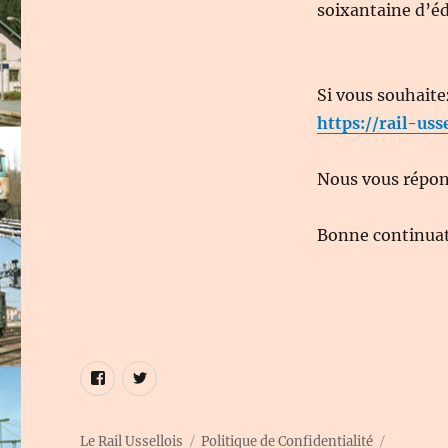
soixantaine d’éd
Si vous souhaite
https://rail-uss
Nous vous répond
Bonne continuati
Élément
Élément
de
de
menu
menu
Le Rail Ussellois
Politique de Confidentialité