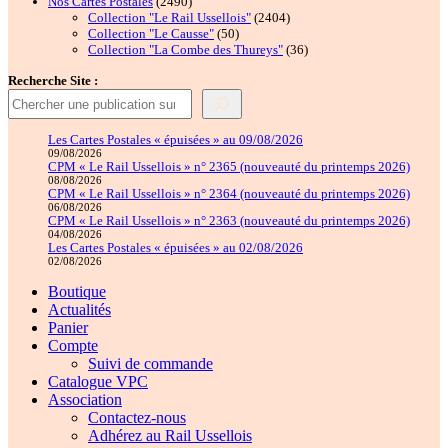
2490
Nos Cartes Postales
2490
produits
2404
Collection "Le Rail Ussellois"
2404
50
produits
Collection "Le Causse"
50
produits
36
Collection "La Combe des Thureys"
36
produits
Recherche Site :
Les Cartes Postales « épuisées » au 09/08/2026
09/08/2026
CPM « Le Rail Ussellois » n° 2365 (nouveauté du printemps 2026)
08/08/2026
CPM « Le Rail Ussellois » n° 2364 (nouveauté du printemps 2026)
06/08/2026
CPM « Le Rail Ussellois » n° 2363 (nouveauté du printemps 2026)
04/08/2026
Les Cartes Postales « épuisées » au 02/08/2026
02/08/2026
Boutique
Actualités
Panier
Compte
Suivi de commande
Catalogue VPC
Association
Contactez-nous
Adhérez au Rail Ussellois