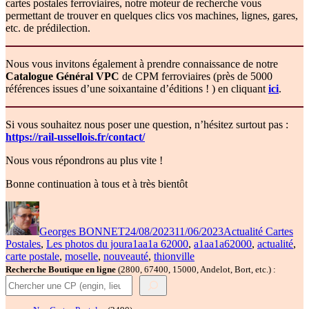
cartes postales ferroviaires, notre moteur de recherche vous
permettant de trouver en quelques clics vos machines, lignes, gares,
etc. de prédilection.
Nous vous invitons également à prendre connaissance de notre
Catalogue Général VPC
de CPM ferroviaires (près de 5000
références issues d’une soixantaine d’éditions ! ) en cliquant
ici
.
Si vous souhaitez nous poser une question, n’hésitez surtout pas :
https://rail-ussellois.fr/contact/
Nous vous répondrons au plus vite !
Bonne continuation à tous et à très bientôt
Auteur
Publié
Catégories
le
Georges BONNET
24/08/2023
11/06/2023
Actualité Cartes
Étiquettes
Postales
,
Les photos du jour
a1aa1a 62000
,
a1aa1a62000
,
actualité
,
carte postale
,
moselle
,
nouveauté
,
thionville
Recherche Boutique en ligne
(2800, 67400, 15000, Andelot, Bort, etc.) :