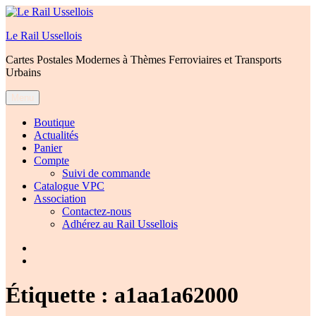
Aller
au
Le Rail Ussellois
contenu
Cartes Postales Modernes à Thèmes Ferroviaires et Transports
Urbains
Menu
Boutique
Actualités
Panier
Compte
Suivi de commande
Catalogue VPC
Association
Contactez-nous
Adhérez au Rail Ussellois
Élément
de
Élément
menu
de
menu
Étiquette :
a1aa1a62000