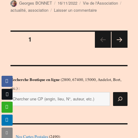
Auteur
Publié
Catégories
Étiquett
Georges BONNET
16/11/2022
Vie de l'Association
le
sur
actualité
,
association
Laisser un commentaire
Nouveau
siège
social.
Pagination
PAGE
1
PAGE
des
SUIV
ANT
publications
E
Recherche Boutique en ligne
(2800, 67400, 15000, Andelot, Bort,
etc.) :
2490
Nos Cartes Postales
2490