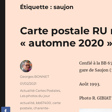
Étiquette :
saujon
Carte postale RU 
« automne 2020 »
Confié à la BB 6
gare de Saujon (
Auteur
Georges BONNET
Publié
01/02/2021
Août 1993.
le
Catégories
Actualité Cartes Postales
,
Les photos du jour
Photo R. GIBIAT
Étiquettes
actualité
,
bb67400
,
carte
postale
,
charente-