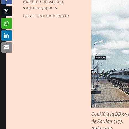
maritime
,
nouveauté
,
saujon
,
voyageurs
sur
Laisser un commentaire
Carte
postale
RU
n°
1859
(nouveauté
« automne
2020 »)
Confié à la BB 67
de Saujon (17).
Août 1993.