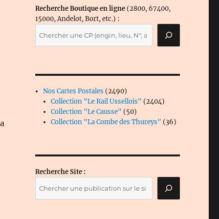
Recherche Boutique en ligne
(2800, 67400,
15000, Andelot, Bort, etc.) :
2490
Nos Cartes Postales
2490
produits
2404
Collection "Le Rail Ussellois"
2404
50
produits
Collection "Le Causse"
50
produits
36
Collection "La Combe des Thureys"
36
la
produits
Recherche Site :