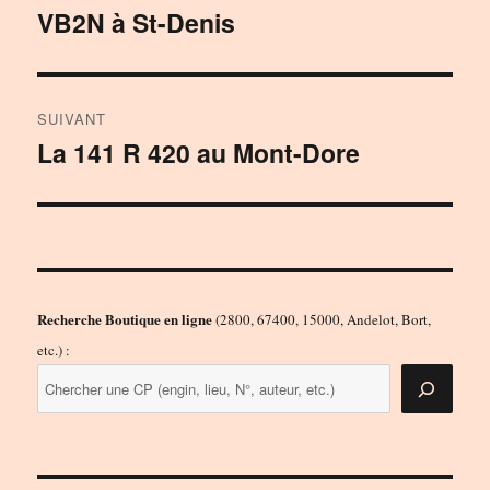
de
VB2N à St-Denis
Publication
précédente :
l’article
SUIVANT
La 141 R 420 au Mont-Dore
Publication
suivante :
Recherche Boutique en ligne
(2800, 67400, 15000, Andelot, Bort,
etc.) :