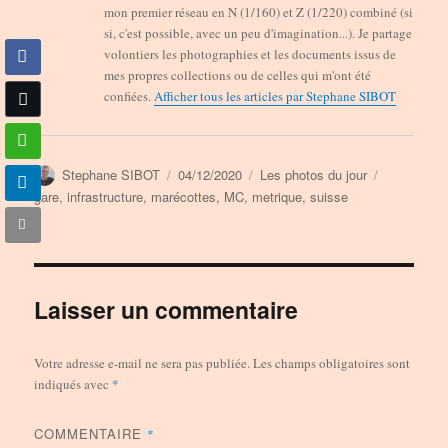
mon premier réseau en N (1/160) et Z (1/220) combiné (si
si, c'est possible, avec un peu d'imagination...). Je partage
volontiers les photographies et les documents issus de
mes propres collections ou de celles qui m'ont été
confiées.
Afficher tous les articles par Stephane SIBOT
Auteur
Publié
Catégories
Étiquettes
Stephane SIBOT
04/12/2020
Les photos du jour
le
gare
,
infrastructure
,
marécottes
,
MC
,
metrique
,
suisse
Laisser un commentaire
Votre adresse e-mail ne sera pas publiée.
Les champs obligatoires sont
indiqués avec
*
COMMENTAIRE
*