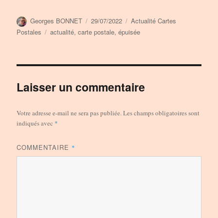
Auteur
Publié
Catégories
Georges BONNET
29/07/2022
Actualité Cartes
le
Étiquettes
Postales
actualité
,
carte postale
,
épuisée
Laisser un commentaire
Votre adresse e-mail ne sera pas publiée.
Les champs obligatoires sont
indiqués avec
*
COMMENTAIRE
*