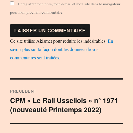
Enregistrer mon nom, mon e-mail et mon site dans le navigateur
pour mon prochain commentaire.
Ce site utilise Akismet pour réduire les indésirables.
En
savoir plus sur la façon dont les données de vos
commentaires sont traitées
.
Navigation
PRÉCÉDENT
de
CPM « Le Rail Ussellois » n° 1971
Publication
(nouveauté Printemps 2022)
précédente :
l’article