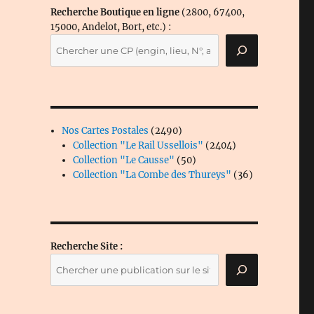
Recherche Boutique en ligne
(2800, 67400,
15000, Andelot, Bort, etc.) :
2490
Nos Cartes Postales
2490
produits
2404
Collection "Le Rail Ussellois"
2404
50
produits
Collection "Le Causse"
50
produits
36
Collection "La Combe des Thureys"
36
produits
Recherche Site :