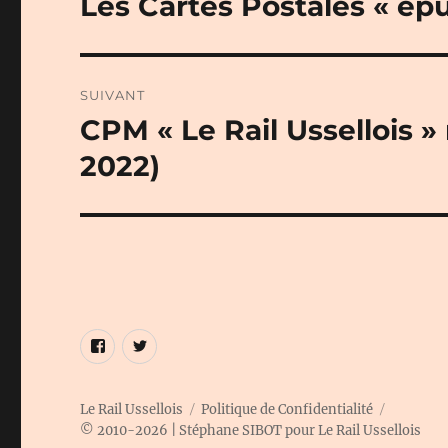
Les Cartes Postales « ép
Publication
précédente :
l’article
SUIVANT
CPM « Le Rail Ussellois 
Publication
suivante :
2022)
Élément
Élément
de
de
menu
menu
Le Rail Ussellois
Politique de Confidentialité
© 2010-2026 | Stéphane SIBOT pour Le Rail Ussellois