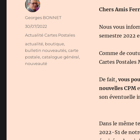
Chers Amis Ferr
Auteur
Georges BONNET
Publié
30/07/2022
Nous vous infor
le
Catégories
Actualité Cartes Postales
semestre 2022 es
Étiquettes
actualité
,
boutique
,
bulletin nouveautés
,
carte
Comme de coutume
postale
,
catalogue général
,
Cartes Postales 
nouveauté
De fait,
vous pou
nouvelles CPM
e
son éventuelle i
Dans le même te
2022-S1 de notr