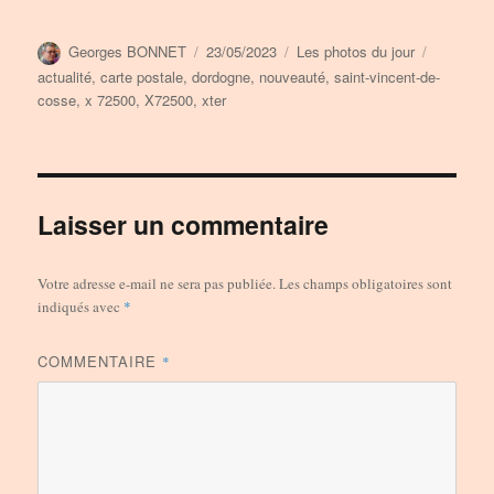
Auteur
Publié
Catégories
Étiquette
Georges BONNET
23/05/2023
Les photos du jour
le
actualité
,
carte postale
,
dordogne
,
nouveauté
,
saint-vincent-de-
cosse
,
x 72500
,
X72500
,
xter
Laisser un commentaire
Votre adresse e-mail ne sera pas publiée.
Les champs obligatoires sont
indiqués avec
*
COMMENTAIRE
*