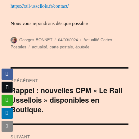
https://rail-ussellois.fr/contact/
Nous vous répondrons dès que possible !
Auteur
Publié
Catégories
Georges BONNET
04/03/2024
Actualité Cartes
le
Étiquettes
Postales
actualité
,
carte postale
,
épuisée
Navigation
PRÉCÉDENT
de
Rappel : nouvelles CPM « Le Rail
Publication
Ussellois » disponibles en
précédente :
l’article
Boutique.
SUIVANT