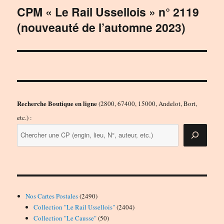
CPM « Le Rail Ussellois » n° 2119
Publication
(nouveauté de l’automne 2023)
suivante :
Recherche Boutique en ligne
(2800, 67400, 15000, Andelot, Bort,
etc.) :
2490
Nos Cartes Postales
2490
produits
2404
Collection "Le Rail Ussellois"
2404
50
produits
Collection "Le Causse"
50