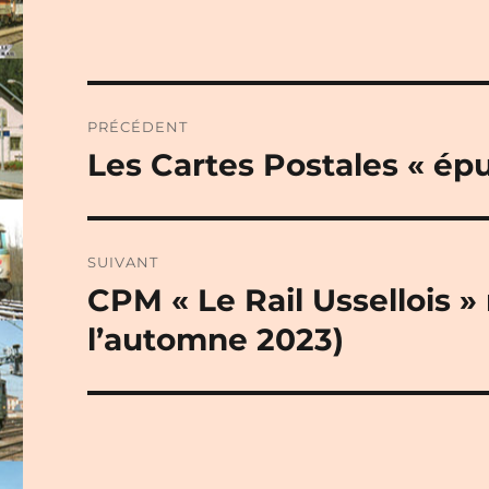
Navigation
PRÉCÉDENT
de
Les Cartes Postales « ép
Publication
précédente :
l’article
SUIVANT
CPM « Le Rail Ussellois »
Publication
suivante :
l’automne 2023)