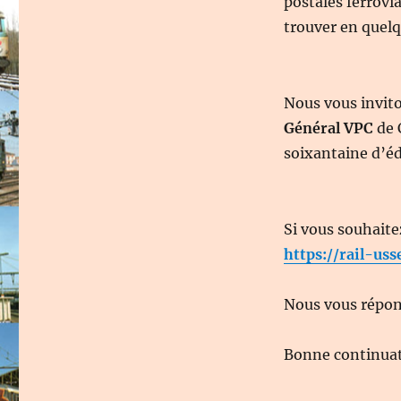
postales ferrovi
trouver en quelqu
Nous vous invit
Général VPC
de 
soixantaine d’éd
Si vous souhaite
https://rail-uss
Nous vous répond
Bonne continuati