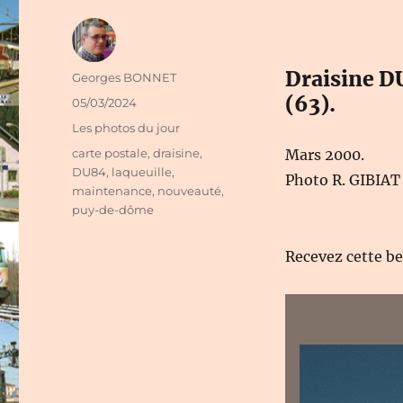
Draisine DU
Auteur
Georges BONNET
(63).
Publié
05/03/2024
le
Catégories
Les photos du jour
Étiquettes
carte postale
,
draisine
,
Mars 2000.
DU84
,
laqueuille
,
Photo R. GIBIA
maintenance
,
nouveauté
,
puy-de-dôme
Recevez cette b