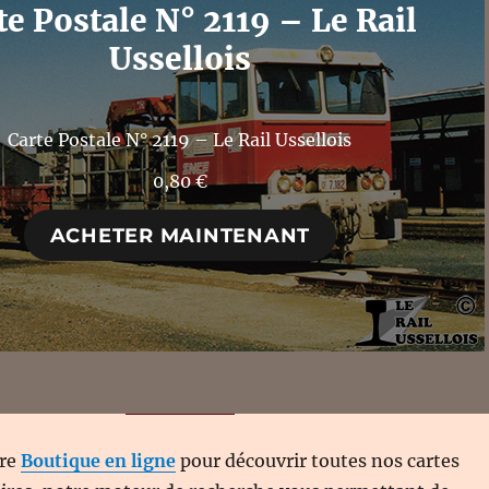
te Postale N° 2119 – Le Rail
Ussellois
Carte Postale N° 2119 – Le Rail Ussellois
0,80
€
ACHETER MAINTENANT
tre
Boutique en ligne
pour découvrir toutes nos cartes