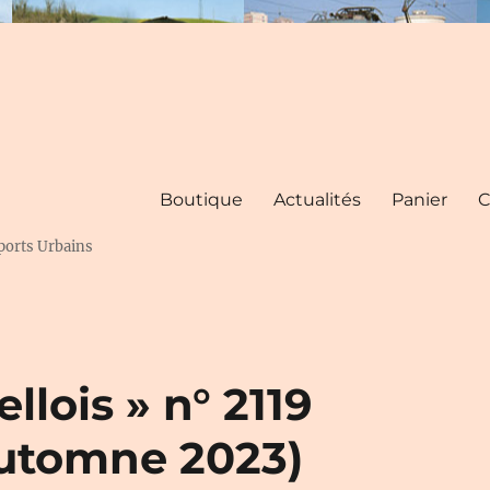
Boutique
Actualités
Panier
C
ports Urbains
llois » n° 2119
automne 2023)