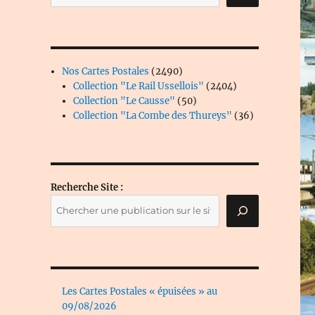
2490
Nos Cartes Postales
2490
produits
2404
Collection "Le Rail Ussellois"
2404
50
produits
Collection "Le Causse"
50
produits
36
Collection "La Combe des Thureys"
36
produits
Recherche Site :
Les Cartes Postales « épuisées » au
09/08/2026