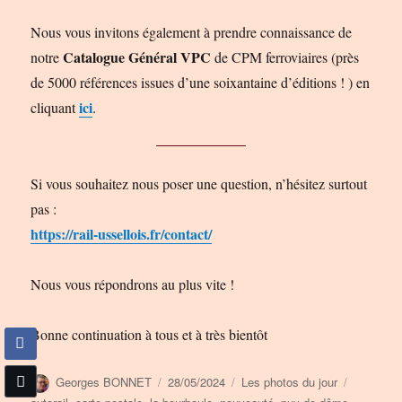
Nous vous invitons également à prendre connaissance de
Catalogue Général VPC
notre
de CPM ferroviaires (près
de 5000 références issues d’une soixantaine d’éditions ! ) en
ici
cliquant
.
Si vous souhaitez nous poser une question, n’hésitez surtout
pas :
https://rail-ussellois.fr/contact/
Nous vous répondrons au plus vite !
Bonne continuation à tous et à très bientôt
Auteur
Publié
Catégories
Étiquette
Georges BONNET
28/05/2024
Les photos du jour
le