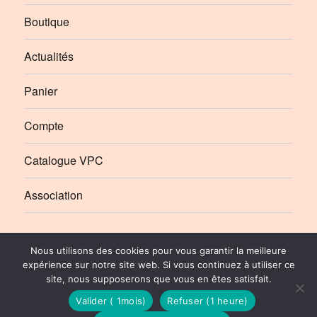
Boutique
Actualités
Panier
Compte
Catalogue VPC
Association
Élément
Élément
Nous utilisons des cookies pour vous garantir la meilleure
de
de
expérience sur notre site web. Si vous continuez à utiliser ce
site, nous supposerons que vous en êtes satisfait.
menu
menu
Le Rail Ussellois
Politique de Confidentialité
© 2010-2026 | Stéphane SIBOT pour Le Rail Ussellois
Valider ( 1mois)
Refuser (1 heure)