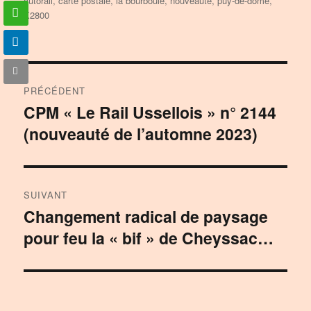
autorail
,
carte postale
,
la bourboule
,
nouveauté
,
puy-de-dôme
,
X2800
Navigation
PRÉCÉDENT
de
CPM « Le Rail Ussellois » n° 2144
Publication
(nouveauté de l’automne 2023)
précédente :
l’article
SUIVANT
Changement radical de paysage
Publication
pour feu la « bif » de Cheyssac…
suivante :