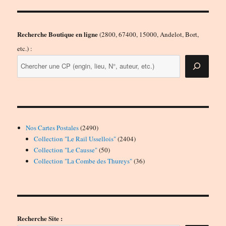
Recherche Boutique en ligne
(2800, 67400, 15000, Andelot, Bort,
etc.) :
2490
Nos Cartes Postales
2490
produits
2404
Collection "Le Rail Ussellois"
2404
50
produits
Collection "Le Causse"
50
produits
36
Collection "La Combe des Thureys"
36
produits
Recherche Site :