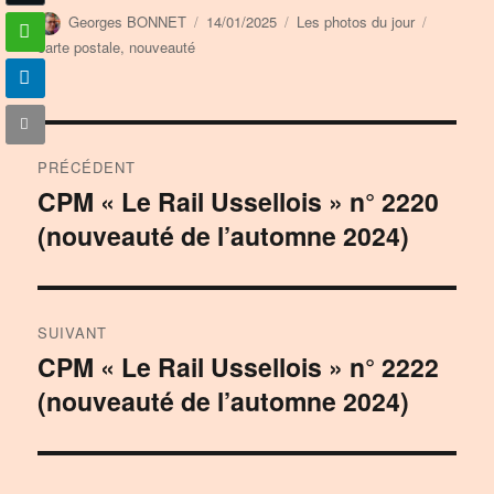
Auteur
Publié
Catégories
Étiquette
Georges BONNET
14/01/2025
Les photos du jour
le
carte postale
,
nouveauté
Navigation
PRÉCÉDENT
de
CPM « Le Rail Ussellois » n° 2220
Publication
(nouveauté de l’automne 2024)
précédente :
l’article
SUIVANT
CPM « Le Rail Ussellois » n° 2222
Publication
(nouveauté de l’automne 2024)
suivante :