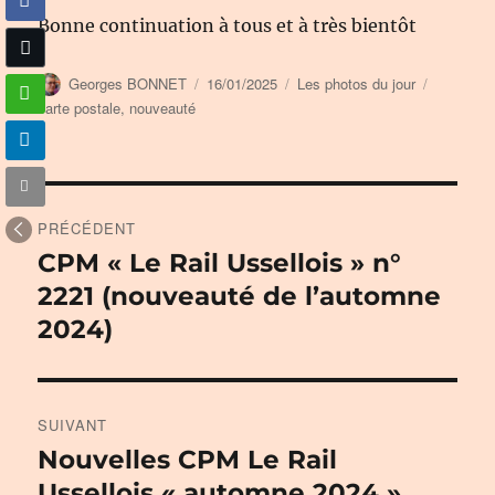
Bonne continuation à tous et à très bientôt
Auteur
Publié
Catégories
Étiquette
Georges BONNET
16/01/2025
Les photos du jour
le
carte postale
,
nouveauté
Navigation
PRÉCÉDENT
de
CPM « Le Rail Ussellois » n°
Publication
précédente :
2221 (nouveauté de l’automne
l’article
2024)
SUIVANT
Nouvelles CPM Le Rail
Publication
suivante :
Ussellois « automne 2024 »