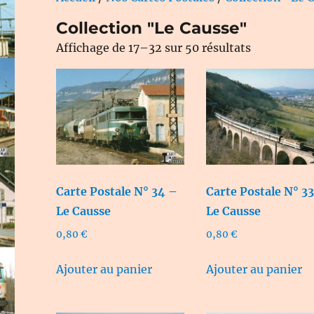
Collection "Le Causse"
Trié
Affichage de 17–32 sur 50 résultats
du
plus
récent
au
plus
ancien
Carte Postale N° 34 –
Carte Postale N° 3
Le Causse
Le Causse
0,80
€
0,80
€
Ajouter au panier
Ajouter au panier