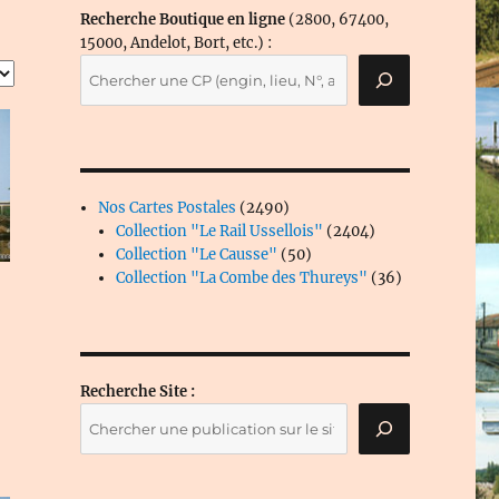
Recherche Boutique en ligne
(2800, 67400,
15000, Andelot, Bort, etc.) :
2490
Nos Cartes Postales
2490
produits
2404
Collection "Le Rail Ussellois"
2404
50
produits
Collection "Le Causse"
50
produits
36
Collection "La Combe des Thureys"
36
produits
Recherche Site :