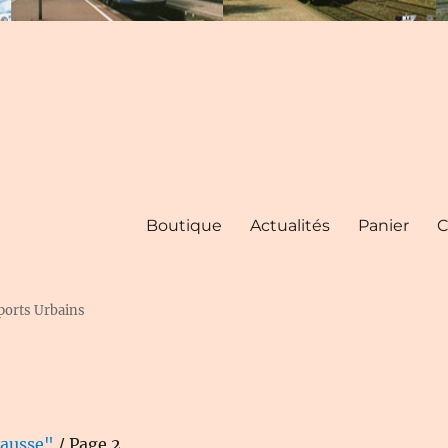
Boutique
Actualités
Panier
C
ports Urbains
Causse"
/ Page 2