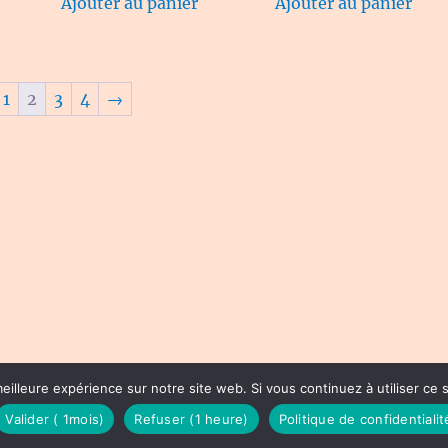
Ajouter au panier
Ajouter au panier
1
2
3
4
→
eilleure expérience sur notre site web. Si vous continuez à utiliser ce
Valider ( 1mois)
Refuser (1 heure)
Politique de confidentialit